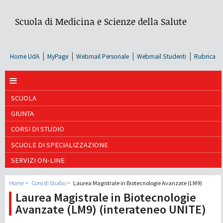
Scuola di Medicina e Scienze della Salute
Home UdA
MyPage
Webmail Personale
Webmail Studenti
Rubrica
≡
SCUOLA
GIUNTA
CORSI DI STUDIO
SCUOLE DI SPECIALIZZAZIONE
SERVIZI ON-LINE
Home
Corsi di Studio
Laurea Magistrale in Biotecnologie Avanzate (LM9)
Laurea Magistrale in Biotecnologie
Avanzate (LM9) (interateneo UNITE)