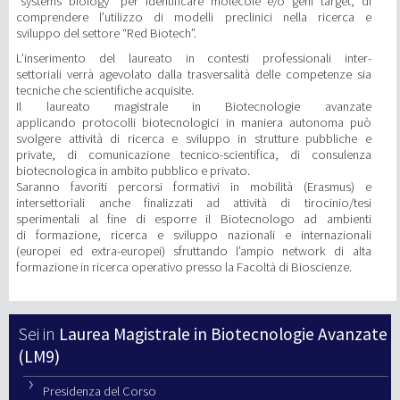
“systems biology” per identificare molecole e/o geni target, di
comprendere l’utilizzo di modelli preclinici nella ricerca e
sviluppo del settore “Red Biotech”.
L’inserimento del laureato in contesti professionali inter-
settoriali verrà agevolato dalla trasversalità delle competenze sia
tecniche che scientifiche acquisite.
Il laureato magistrale in Biotecnologie avanzate
applicando protocolli biotecnologici in maniera autonoma può
svolgere attività di ricerca e sviluppo in strutture pubbliche e
private, di comunicazione tecnico-scientifica, di consulenza
biotecnologica in ambito pubblico e privato.
Saranno favoriti percorsi formativi in mobilità (Erasmus) e
intersettoriali anche finalizzati ad attività di tirocinio/tesi
sperimentali al fine di esporre il Biotecnologo ad ambienti
di formazione, ricerca e sviluppo nazionali e internazionali
(europei ed extra-europei) sfruttando l’ampio network di alta
formazione in ricerca operativo presso la Facoltà di Bioscienze.
Laurea Magistrale in Biotecnologie Avanzate
(LM9)
Presidenza del Corso