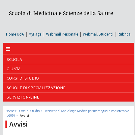
Scuola di Medicina e Scienze della Salute
Home UdA
MyPage
Webmail Personale
Webmail Studenti
Rubrica
≡
SCUOLA
GIUNTA
CORSI DI STUDIO
SCUOLE DI SPECIALIZZAZIONE
SERVIZI ON-LINE
Home
Corsi di Studio
Tecniche di Radiologia Medica per Immagini e Radioterapia
(L606)
Avvisi
Avvisi