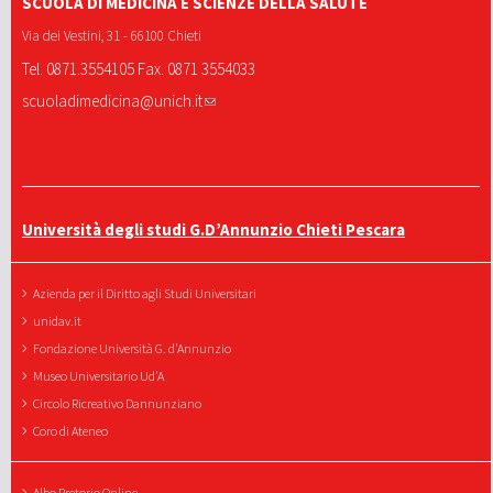
SCUOLA DI MEDICINA E SCIENZE DELLA SALUTE
Via dei Vestini, 31 - 66100 Chieti
Tel. 0871.3554105 Fax. 0871 3554033
scuoladimedicina@unich.it
Università degli studi G.D’Annunzio Chieti Pescara
Azienda per il Diritto agli Studi Universitari
unidav.it
Fondazione Università G. d'Annunzio
Museo Universitario Ud'A
Circolo Ricreativo Dannunziano
Coro di Ateneo
Albo Pretorio Online