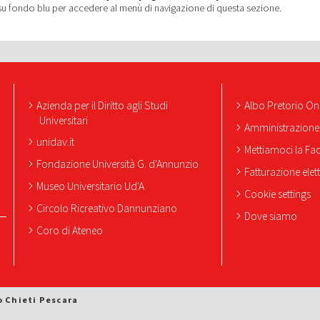
 su fondo blu per accedere al menù di navigazione di questa sezione.
Azienda per il Diritto agli Studi
Albo Pretorio On
Universitari
Amministrazione
unidav.it
Mettiamoci la Fa
Fondazione Università G. d'Annunzio
Fatturazione elet
Museo Universitario Ud'A
Cookie settings
Circolo Ricreativo Dannunziano
Dove siamo
Coro di Ateneo
o Chieti Pescara