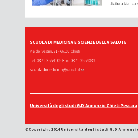
dicitura bianca
SCUOLA DI MEDICINA E SCIENZE DELLA SALUTE
Via dei Vestini, 31 - 66100 Chieti
Tel. 0871.3554105 Fax. 0871 3554033
scuoladimedicina@unich.it
Università degli studi G.D’Annunzio Chieti Pescara
©Copyright 2014 Università degli studi G.D’Annunzi