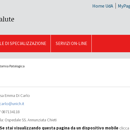
Home UdA
MyPa
alute
E DI SPECIALIZZAZIONE
SERVIZI ON-LINE
tomia Patologica
.ssa Emma Di Carlo
arlo@unich.it
/ 087134118
la:
Ospedale SS. Annunziata Chieti
e stai visualizzando questa pagina da un dispositivo mobile
clicca 