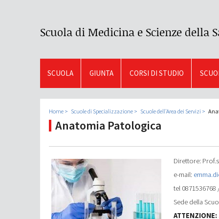
Scuola di Medicina e Scienze della S
SCUOLA
GIUNTA
CORSI DI STUDIO
SCUOL
Home
Scuole di Specializzazione
Scuole dell'Area dei Servizi
Ana
Anatomia Patologica
Direttore: Prof
e-mail:
emma.dic
tel 0871536768 
Sede della Scuo
ATTENZIONE: S