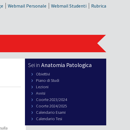
ge
Webmail Personale
Webmail Studenti
Rubrica
Anatomia Patologica
Obiettivi
Piano di Studi
Lezioni
Avvisi
Coorte 2023/2024
Coorte 2024/2025
Calendario Esami
Calendario Tesi
sulla