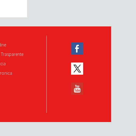
line
 Trasparente
ccia
tronica