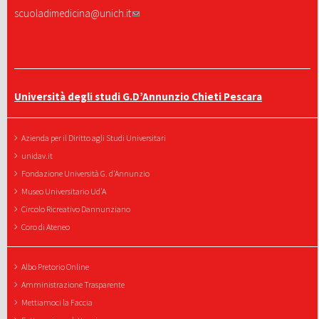
scuoladimedicina@unich.it
Università degli studi G.D’Annunzio Chieti Pescara
Azienda per il Diritto agli Studi Universitari
unidav.it
Fondazione Università G. d'Annunzio
Museo Universitario Ud'A
Circolo Ricreativo Dannunziano
Coro di Ateneo
Albo Pretorio Online
Amministrazione Trasparente
Mettiamoci la Faccia