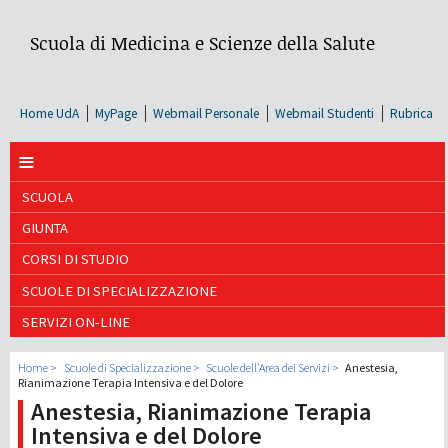
Scuola di Medicina e Scienze della Salute
Home UdA
MyPage
Webmail Personale
Webmail Studenti
Rubrica
≡
SCUOLA
GIUNTA
CORSI DI STUDIO
SCUOLE DI SPECIALIZZAZIONE
SERVIZI ON-LINE
Home
Scuole di Specializzazione
Scuole dell'Area dei Servizi
Anestesia,
Rianimazione Terapia Intensiva e del Dolore
Anestesia, Rianimazione Terapia
Intensiva e del Dolore