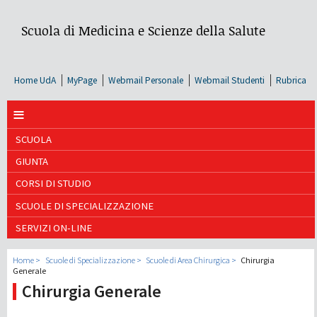
Scuola di Medicina e Scienze della Salute
Home UdA
MyPage
Webmail Personale
Webmail Studenti
Rubrica
≡
SCUOLA
GIUNTA
CORSI DI STUDIO
SCUOLE DI SPECIALIZZAZIONE
SERVIZI ON-LINE
Home
Scuole di Specializzazione
Scuole di Area Chirurgica
Chirurgia
Generale
Chirurgia Generale