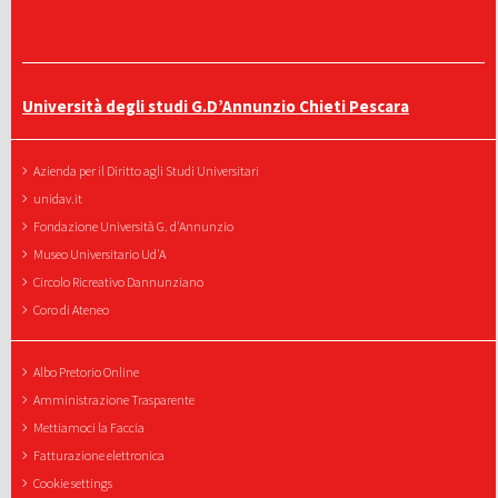
Università degli studi G.D’Annunzio Chieti Pescara
Azienda per il Diritto agli Studi Universitari
unidav.it
Fondazione Università G. d'Annunzio
Museo Universitario Ud'A
Circolo Ricreativo Dannunziano
Coro di Ateneo
Albo Pretorio Online
Amministrazione Trasparente
Mettiamoci la Faccia
Fatturazione elettronica
Cookie settings