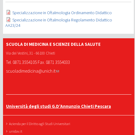
Specializzazione in Oftalmologia Ordinamento Didattico
Specializzazione in Oftalmologia Regolamento Didattico
AA23/24
SCUOLA DI MEDICINA E SCIENZE DELLA SALUTE
Via dei Vestini, 31 - 66100 Chieti
Tel. 0871.3554105 Fax. 0871 3554033
scuoladimedicina@unich.it
Università degli studi G.D’Annunzio Chieti Pescara
Azienda per il Diritto agli Studi Universitari
unidav.it