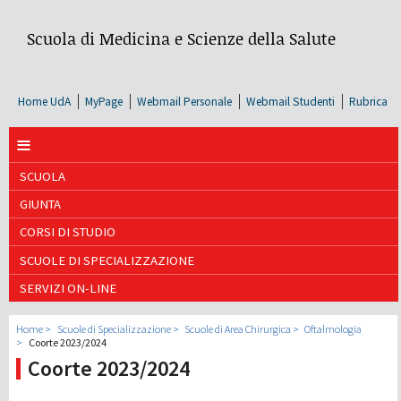
Scuola di Medicina e Scienze della Salute
Home UdA
MyPage
Webmail Personale
Webmail Studenti
Rubrica
≡
SCUOLA
GIUNTA
CORSI DI STUDIO
SCUOLE DI SPECIALIZZAZIONE
SERVIZI ON-LINE
Home
Scuole di Specializzazione
Scuole di Area Chirurgica
Oftalmologia
Coorte 2023/2024
Coorte 2023/2024