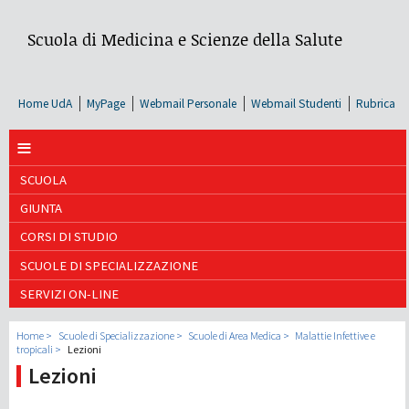
Scuola di Medicina e Scienze della Salute
Home UdA
MyPage
Webmail Personale
Webmail Studenti
Rubrica
≡
SCUOLA
GIUNTA
CORSI DI STUDIO
SCUOLE DI SPECIALIZZAZIONE
SERVIZI ON-LINE
Home
Scuole di Specializzazione
Scuole di Area Medica
Malattie Infettive e
tropicali
Lezioni
Lezioni