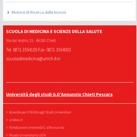
Motore di Ricerca delle lezioni
SCUOLA DI MEDICINA E SCIENZE DELLA SALUTE
Via dei Vestini, 31 - 66100 Chieti
Tel. 0871.3554105 Fax. 0871 3554033
scuoladimedicina@unich.it
Università degli studi G.D’Annunzio Chieti Pescara
Azienda per il Diritto agli Studi Universitari
unidav.it
Fondazione Università G. d'Annunzio
Museo Universitario Ud'A