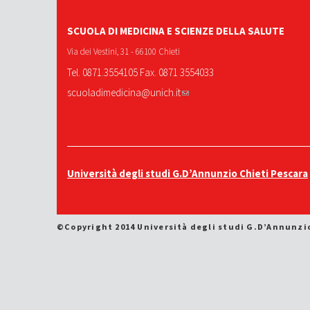
SCUOLA DI MEDICINA E SCIENZE DELLA SALUTE
Via dei Vestini, 31 - 66100 Chieti
Tel. 0871.3554105 Fax. 0871 3554033
scuoladimedicina@unich.it
Università degli studi G.D’Annunzio Chieti Pescara
©Copyright 2014 Università degli studi G.D’Annunzi