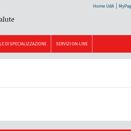
Home UdA
MyPa
alute
E DI SPECIALIZZAZIONE
SERVIZI ON-LINE