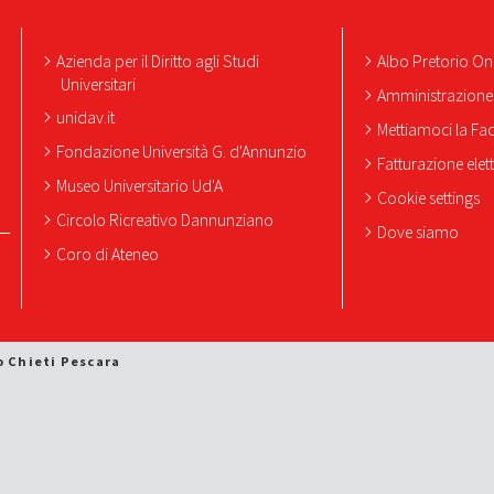
Azienda per il Diritto agli Studi
Albo Pretorio On
Universitari
Amministrazione
unidav.it
Mettiamoci la Fa
Fondazione Università G. d'Annunzio
Fatturazione elet
Museo Universitario Ud'A
Cookie settings
Circolo Ricreativo Dannunziano
Dove siamo
Coro di Ateneo
o Chieti Pescara