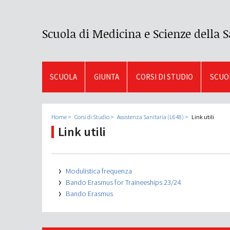
Scuola di Medicina e Scienze della S
SCUOLA
GIUNTA
CORSI DI STUDIO
SCUOL
Home
Corsi di Studio
Assistenza Sanitaria (L648)
Link utili
Link utili
Modulistica frequenza
Bando Erasmus for Traineeships 23/24
Bando Erasmus