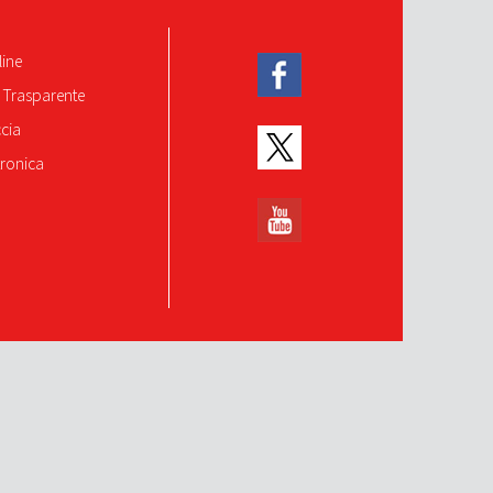
line
 Trasparente
ccia
tronica