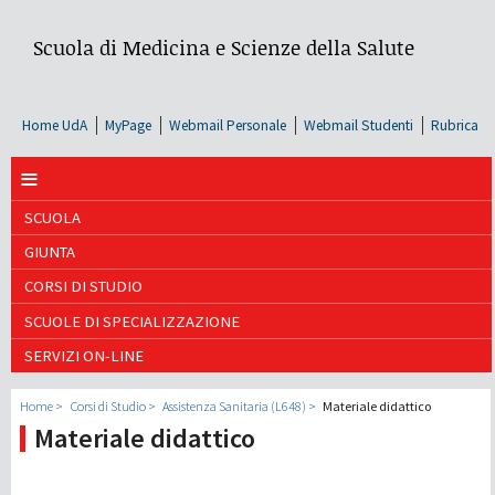
Scuola di Medicina e Scienze della Salute
Home UdA
MyPage
Webmail Personale
Webmail Studenti
Rubrica
≡
SCUOLA
GIUNTA
CORSI DI STUDIO
SCUOLE DI SPECIALIZZAZIONE
SERVIZI ON-LINE
Home
Corsi di Studio
Assistenza Sanitaria (L648)
Materiale didattico
Materiale didattico