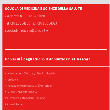
SCUOLA DI MEDICINA E SCIENZE DELLA SALUTE
Via dei Vestini, 31 - 66100 Chieti
Tel. 0871.3554105 Fax. 0871 3554033
scuoladimedicina@unich.it
Università degli studi G.D’Annunzio Chieti Pescara
Azienda per il Diritto agli Studi Universitari
unidav.it
Fondazione Università G. d'Annunzio
Museo Universitario Ud'A
Circolo Ricreativo Dannunziano
Coro di Ateneo