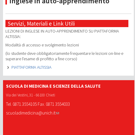
Inglese in auto-apprendimento
Servizi, Materiali e Link Utili
LEZIONI DI INGLESE IN AUTO-APPRENDIMENTO SU PIATTAFORMA
ALTISSIA:
Modalità di accesso e svolgimento lezioni
(lo studente deve obbligatoriamente frequentare le lezioni on-line e
superare l’esame di profitto a fine
corso
)
PIATTAFORMA ALTISSIA
SCUOLA DI MEDICINA E SCIENZE DELLA SALUTE
Via dei Vestini, 31 - 66100 Chieti
Tel. 0871.3554105 Fax. 0871 3554033
scuoladimedicina@unich.it