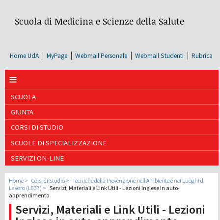
Scuola di Medicina e Scienze della Salute
Home UdA
MyPage
Webmail Personale
Webmail Studenti
Rubrica
≡
SCUOLA
GIUNTA
CORSI DI STUDIO
SCUOLE DI SPECIALIZZAZIONE
SERVIZI ON-LINE
Home
Corsi di Studio
Tecniche della Prevenzione nell'Ambiente e nei Luoghi di
Lavoro (L637)
Servizi, Materiali e Link Utili - Lezioni Inglese in auto-
apprendimento
Servizi, Materiali e Link Utili - Lezioni