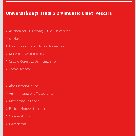
Università degli studi G.D’Annunzio Chieti Pescara
Azienda per il Diritto agli Studi Universitari
unidav.it
Fondazione Università G. d'Annunzio
Museo Universitario Ud'A
Circolo Ricreativo Dannunziano
Coro di Ateneo
Albo Pretorio Online
Amministrazione Trasparente
Mettiamoci la Faccia
Fatturazione elettronica
Cookie settings
Dove siamo