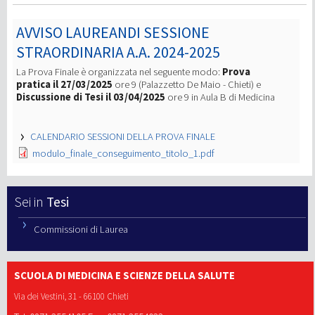
AVVISO LAUREANDI SESSIONE
STRAORDINARIA A.A. 2024-2025
La Prova Finale è organizzata nel seguente modo:
Prova
pratica il 27/03/2025
ore 9 (Palazzetto De Maio - Chieti) e
Discussione di Tesi il 03/04/2025
ore 9 in Aula B di Medicina
CALENDARIO SESSIONI DELLA PROVA FINALE
modulo_finale_conseguimento_titolo_1.pdf
Tesi
Commissioni di Laurea
SCUOLA DI MEDICINA E SCIENZE DELLA SALUTE
Via dei Vestini, 31 - 66100 Chieti