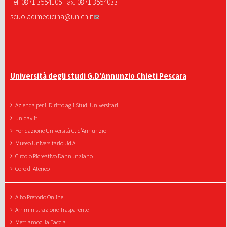
Tel. 0871.3554105 Fax. 0871 3554033
scuoladimedicina@unich.it
Università degli studi G.D’Annunzio Chieti Pescara
Azienda per il Diritto agli Studi Universitari
unidav.it
Fondazione Università G. d'Annunzio
Museo Universitario Ud'A
Circolo Ricreativo Dannunziano
Coro di Ateneo
Albo Pretorio Online
Amministrazione Trasparente
Mettiamoci la Faccia