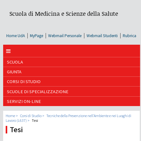
Scuola di Medicina e Scienze della Salute
Home UdA
MyPage
Webmail Personale
Webmail Studenti
Rubrica
≡
SCUOLA
GIUNTA
CORSI DI STUDIO
SCUOLE DI SPECIALIZZAZIONE
SERVIZI ON-LINE
Home
Corsi di Studio
Tecniche della Prevenzione nell'Ambiente e nei Luoghi di
Lavoro (L637)
Tesi
Tesi