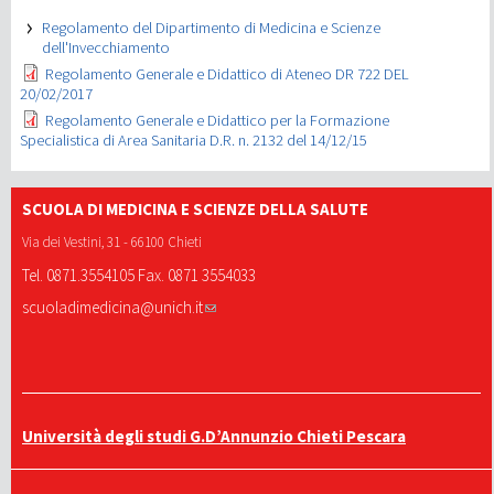
Regolamento del Dipartimento di Medicina e Scienze
dell'Invecchiamento
Regolamento Generale e Didattico di Ateneo DR 722 DEL
20/02/2017
Regolamento Generale e Didattico per la Formazione
Specialistica di Area Sanitaria D.R. n. 2132 del 14/12/15
SCUOLA DI MEDICINA E SCIENZE DELLA SALUTE
Via dei Vestini, 31 - 66100 Chieti
Tel. 0871.3554105 Fax. 0871 3554033
scuoladimedicina@unich.it
Università degli studi G.D’Annunzio Chieti Pescara