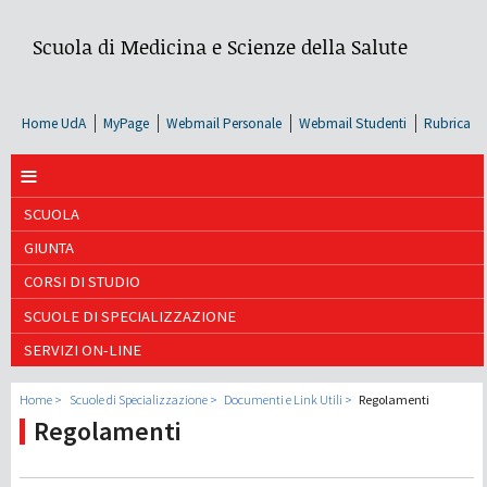
Scuola di Medicina e Scienze della Salute
Home UdA
MyPage
Webmail Personale
Webmail Studenti
Rubrica
≡
SCUOLA
GIUNTA
CORSI DI STUDIO
SCUOLE DI SPECIALIZZAZIONE
SERVIZI ON-LINE
Home
Scuole di Specializzazione
Documenti e Link Utili
Regolamenti
Regolamenti