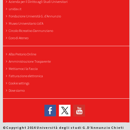
Azienda per il Diritto agli Studi Universitari
unidav.it
Fondazione Università G. d'Annunzio
Museo Universitario Ud'A
Circolo Ricreativo Dannunziano
Coro di Ateneo
Albo Pretorio Online
Amministrazione Trasparente
Mettiamoci la Faccia
Fatturazione elettronica
Cookie settings
Dove siamo
©Copyright 2014 Università degli studi G.D’Annunzio Chieti